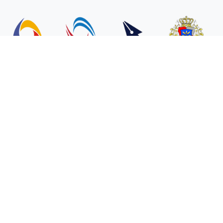
დაგვიკავშირდით:
info@ckhum.edu.ge
2022 © ყველა უფლება დაცულია
ქ. ზუგდიდში, მის: კოსტავასქ. № 32
577 43 03 70