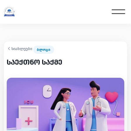
სიახლეები
ᲑᲚᲝᲒᲘ
საექთნო საქმე