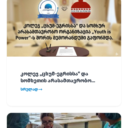
კოლეჯ „ცხუმ-ეგრისსა“ და
სომხეთის არასამთავრობო
ორგანიზაცია „Youth is Power“-ს
სრულად
შორის
ურთიერთთანამშრომლობის
მემორანდუმი (MoU) გაფორმდა.