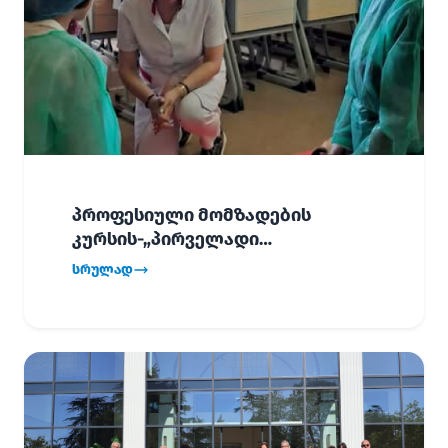
პროფესიული მომზადების
კურსის-„პირველადი
გადაუდებელი დახმარება“,
სრულად
პირველმა ნაკადმა სწავლა
წარმატებით დაასრულა.