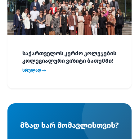
საქართველოს კერძო კოლეჯების
კოლეგიალური ვიზიტი ბათუმში!
სრულად
მზად ხარ მომავლისთვის?