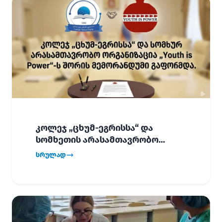
კოლეჯ „ცხუმ-ეგრისსა“ და
სომხეთის არასამთავრობო
ორგანიზაცია „Youth is Power“-ს
სრულად
შორის
ურთიერთთანამშრომლობის
მემორანდუმი (MoU) გაფორმდა.