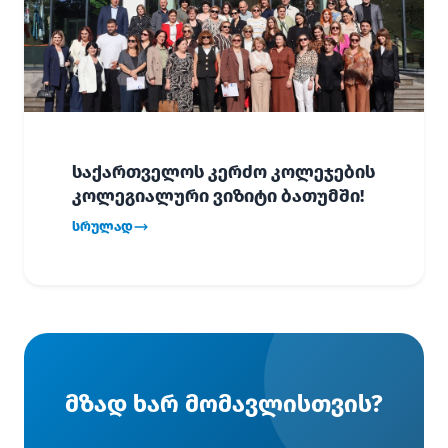
საქართველოს კერძო კოლეჯების
კოლეგიალური ვიზიტი ბათუმში!
სრულად
მზად ხარ მომავლისთვის?