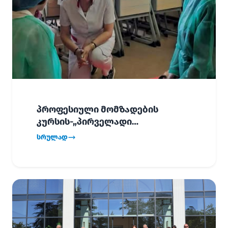
პროფესიული მომზადების
კურსის-„პირველადი
გადაუდებელი დახმარება“,
სრულად
პირველმა ნაკადმა სწავლა
წარმატებით დაასრულა.