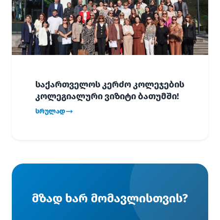
საქართველოს კერძო კოლეჯების
კოლეგიალური ვიზიტი ბათუმში!
სრულად
მზად ხარ მომავლისთვის?