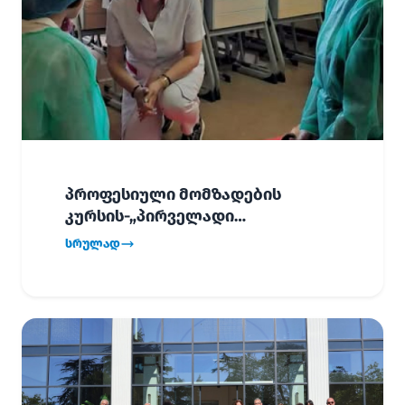
პროფესიული მომზადების
კურსის-„პირველადი
გადაუდებელი დახმარება“,
სრულად
პირველმა ნაკადმა სწავლა
წარმატებით დაასრულა.