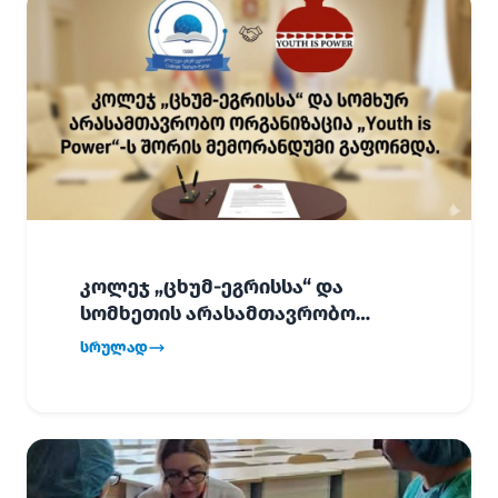
კოლეჯ „ცხუმ-ეგრისსა“ და
სომხეთის არასამთავრობო
ორგანიზაცია „Youth is Power“-ს
სრულად
შორის
ურთიერთთანამშრომლობის
მემორანდუმი (MoU) გაფორმდა.