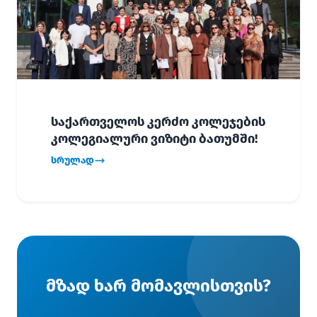
საქართველოს კერძო კოლეჯების
კოლეგიალური ვიზიტი ბათუმში!
სრულად
მზად ხარ მომავლისთვის?