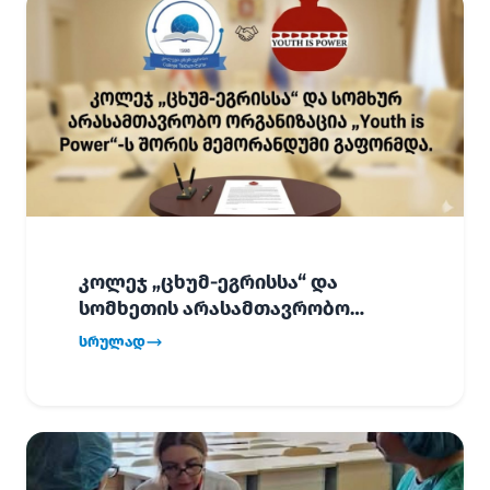
კოლეჯ „ცხუმ-ეგრისსა“ და
სომხეთის არასამთავრობო
ორგანიზაცია „Youth is Power“-ს
სრულად
შორის
ურთიერთთანამშრომლობის
მემორანდუმი (MoU) გაფორმდა.