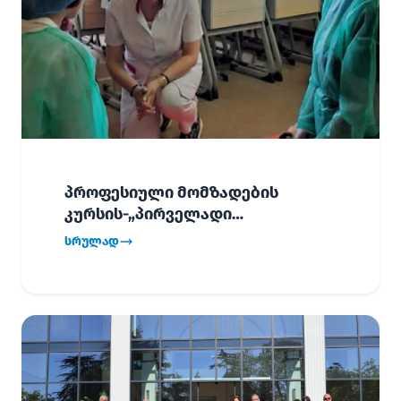
პროფესიული მომზადების
კურსის-„პირველადი
გადაუდებელი დახმარება“,
სრულად
პირველმა ნაკადმა სწავლა
წარმატებით დაასრულა.