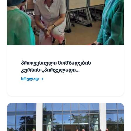
პროფესიული მომზადების
კურსის-„პირველადი
გადაუდებელი დახმარება“,
სრულად
პირველმა ნაკადმა სწავლა
წარმატებით დაასრულა.