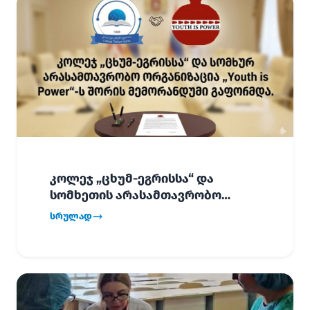
კოლეჯ „ცხუმ-ეგრისსა“ და
სომხეთის არასამთავრობო
ორგანიზაცია „Youth is Power“-ს
სრულად
შორის
ურთიერთთანამშრომლობის
მემორანდუმი (MoU) გაფორმდა.