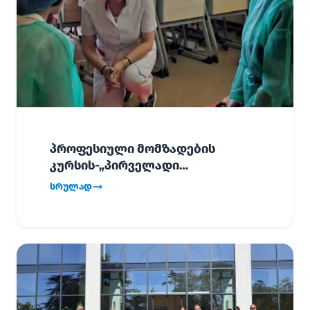
პროფესიული მომზადების
კურსის-„პირველადი
გადაუდებელი დახმარება“,
სრულად
პირველმა ნაკადმა სწავლა
წარმატებით დაასრულა.