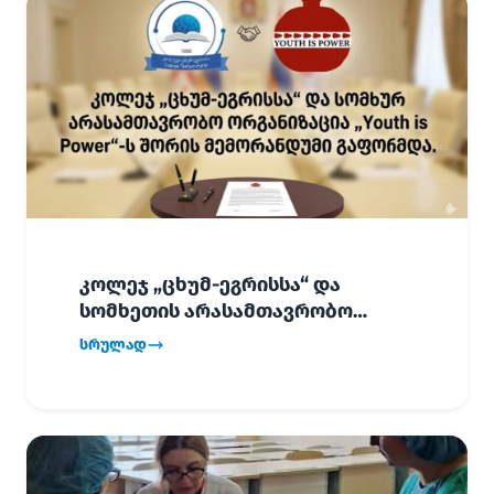
კოლეჯ „ცხუმ-ეგრისსა“ და
სომხეთის არასამთავრობო
ორგანიზაცია „Youth is Power“-ს
სრულად
შორის
ურთიერთთანამშრომლობის
მემორანდუმი (MoU) გაფორმდა.