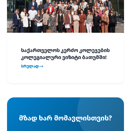
საქართველოს კერძო კოლეჯების
კოლეგიალური ვიზიტი ბათუმში!
სრულად
მზად ხარ მომავლისთვის?