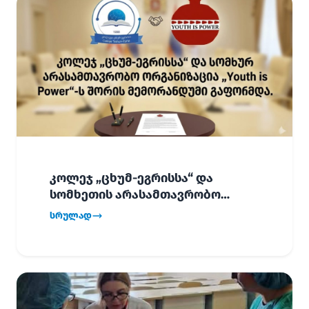
კოლეჯ „ცხუმ-ეგრისსა“ და
სომხეთის არასამთავრობო
ორგანიზაცია „Youth is Power“-ს
სრულად
შორის
ურთიერთთანამშრომლობის
მემორანდუმი (MoU) გაფორმდა.