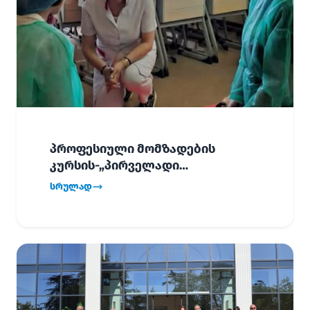
პროფესიული მომზადების
კურსის-„პირველადი
გადაუდებელი დახმარება“,
სრულად
პირველმა ნაკადმა სწავლა
წარმატებით დაასრულა.