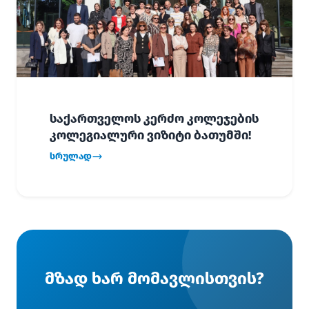
საქართველოს კერძო კოლეჯების
კოლეგიალური ვიზიტი ბათუმში!
სრულად
მზად ხარ მომავლისთვის?