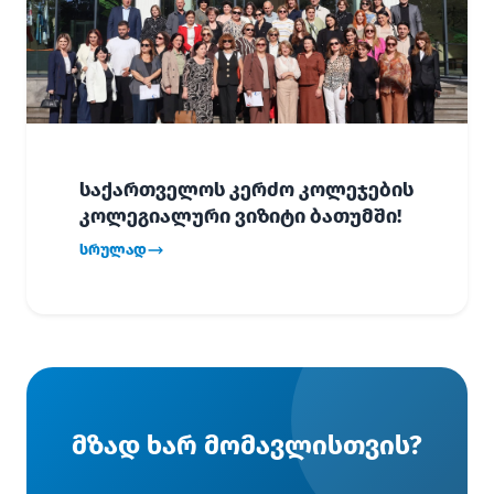
საქართველოს კერძო კოლეჯების
კოლეგიალური ვიზიტი ბათუმში!
სრულად
მზად ხარ მომავლისთვის?