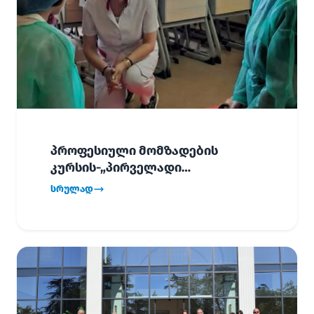
პროფესიული მომზადების
კურსის-„პირველადი
გადაუდებელი დახმარება“,
სრულად
პირველმა ნაკადმა სწავლა
წარმატებით დაასრულა.