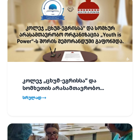
კოლეჯ „ცხუმ-ეგრისსა“ და
სომხეთის არასამთავრობო
ორგანიზაცია „Youth is Power“-ს
სრულად
შორის
ურთიერთთანამშრომლობის
მემორანდუმი (MoU) გაფორმდა.