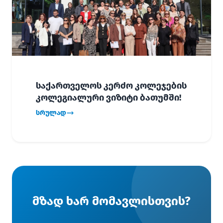
საქართველოს კერძო კოლეჯების
კოლეგიალური ვიზიტი ბათუმში!
სრულად
მზად ხარ მომავლისთვის?