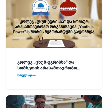
კოლეჯ „ცხუმ-ეგრისსა“ და
სომხეთის არასამთავრობო
ორგანიზაცია „Youth is Power“-ს
სრულად
შორის
ურთიერთთანამშრომლობის
მემორანდუმი (MoU) გაფორმდა.