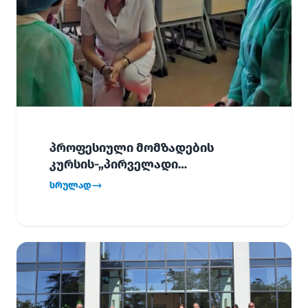
პროფესიული მომზადების
კურსის-„პირველადი
გადაუდებელი დახმარება“,
სრულად
პირველმა ნაკადმა სწავლა
წარმატებით დაასრულა.