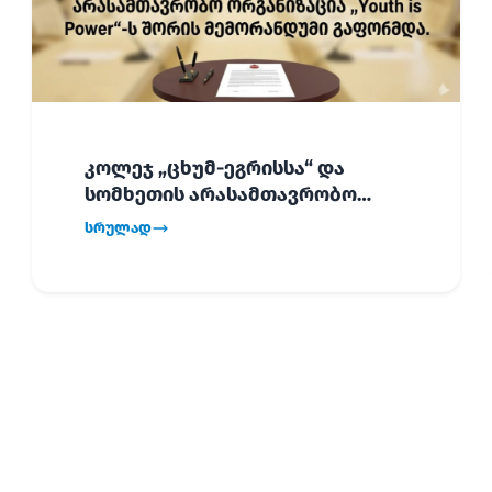
კოლეჯ „ცხუმ-ეგრისსა“ და
სომხეთის არასამთავრობო
ორგანიზაცია „Youth is Power“-ს
სრულად
შორის
ურთიერთთანამშრომლობის
მემორანდუმი (MoU) გაფორმდა.