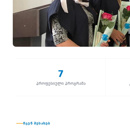
7
პროფესიული პროგრამა
ᲩᲕᲔᲜ ᲨᲔᲡᲐᲮᲔᲑ