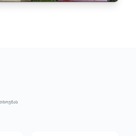
ოთხოვნას