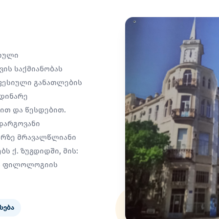
სიული
ის საქმიანობას
ფესიული განათლების
მდინარე
სით და წესდებით.
დარგოვანი
არზე მრავალწლიანი
ს ქ. ზუგდიდში, მის:
ია ფილოლოგიის
სება