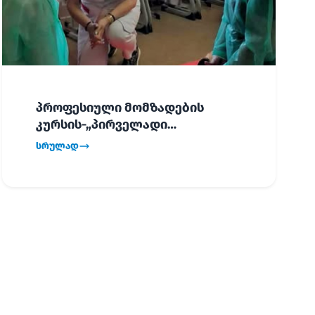
პროფესიული მომზადების
კურსის-„პირველადი
გადაუდებელი დახმარება“,
სრულად
პირველმა ნაკადმა სწავლა
წარმატებით დაასრულა.