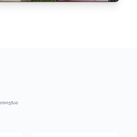
ოთხოვნას