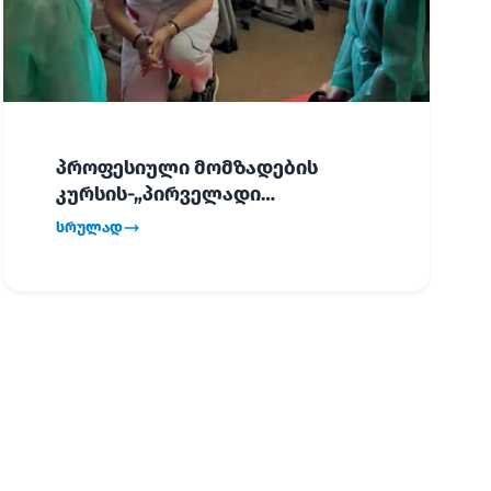
პროფესიული მომზადების
კურსის-„პირველადი
გადაუდებელი დახმარება“,
სრულად
პირველმა ნაკადმა სწავლა
წარმატებით დაასრულა.