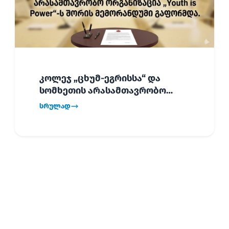
კოლეჯ „ცხუმ-ეგრისსა“ და
სომხეთის არასამთავრობო
ორგანიზაცია „Youth is Power“-ს
სრულად
შორის
ურთიერთთანამშრომლობის
მემორანდუმი (MoU) გაფორმდა.