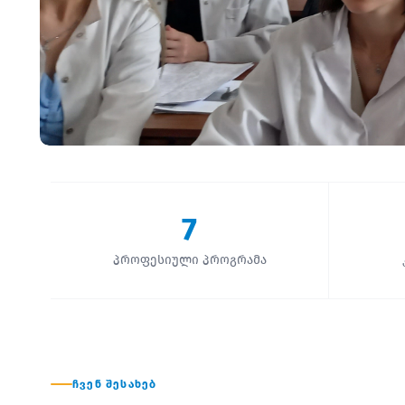
7
პროფესიული პროგრამა
ᲩᲕᲔᲜ ᲨᲔᲡᲐᲮᲔᲑ