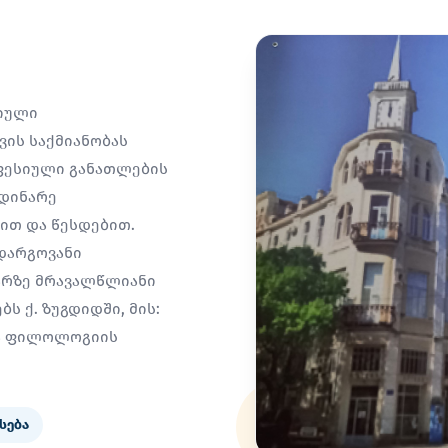
სიული
ის საქმიანობას
ფესიული განათლების
მდინარე
სით და წესდებით.
დარგოვანი
არზე მრავალწლიანი
ს ქ. ზუგდიდში, მის:
ია ფილოლოგიის
სება