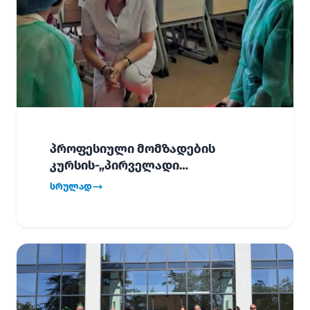
პროფესიული მომზადების
კურსის-„პირველადი
გადაუდებელი დახმარება“,
სრულად
პირველმა ნაკადმა სწავლა
წარმატებით დაასრულა.