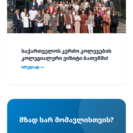
საქართველოს კერძო კოლეჯების
კოლეგიალური ვიზიტი ბათუმში!
სრულად
მზად ხარ მომავლისთვის?