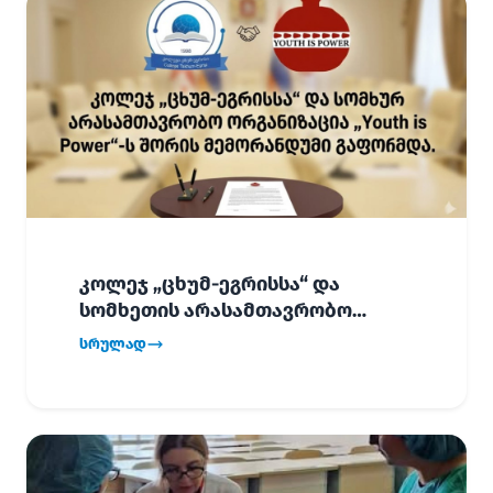
კოლეჯ „ცხუმ-ეგრისსა“ და
სომხეთის არასამთავრობო
ორგანიზაცია „Youth is Power“-ს
სრულად
შორის
ურთიერთთანამშრომლობის
მემორანდუმი (MoU) გაფორმდა.