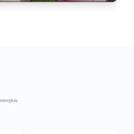
ოთხოვნას