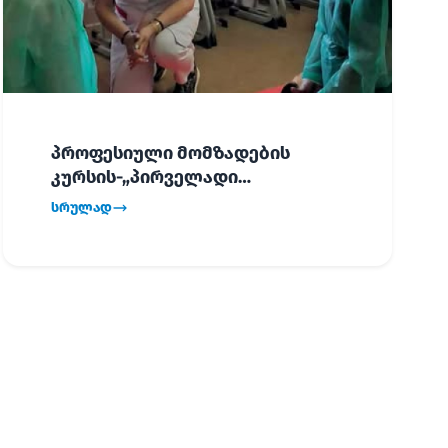
პროფესიული მომზადების
კურსის-„პირველადი
გადაუდებელი დახმარება“,
სრულად
პირველმა ნაკადმა სწავლა
წარმატებით დაასრულა.