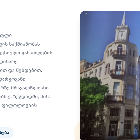
სიული
ის საქმიანობას
ფესიული განათლების
მდინარე
სით და წესდებით.
დარგოვანი
არზე მრავალწლიანი
ს ქ. ზუგდიდში, მის:
ია ფილოლოგიის
სება