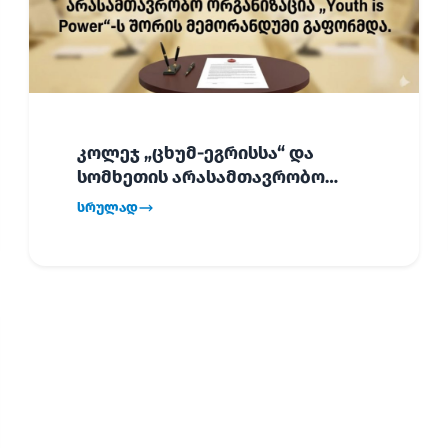
კოლეჯ „ცხუმ-ეგრისსა“ და
სომხეთის არასამთავრობო
ორგანიზაცია „Youth is Power“-ს
სრულად
შორის
ურთიერთთანამშრომლობის
მემორანდუმი (MoU) გაფორმდა.