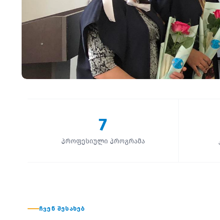
7
პროფესიული პროგრამა
ᲩᲕᲔᲜ ᲨᲔᲡᲐᲮᲔᲑ