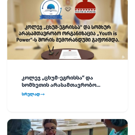
კოლეჯ „ცხუმ-ეგრისსა“ და
სომხეთის არასამთავრობო
ორგანიზაცია „Youth is Power“-ს
სრულად
შორის
ურთიერთთანამშრომლობის
მემორანდუმი (MoU) გაფორმდა.