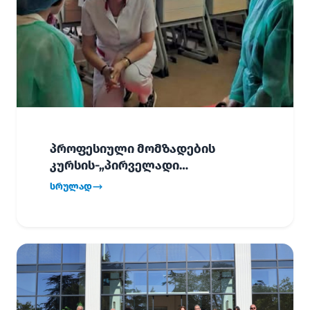
პროფესიული მომზადების
კურსის-„პირველადი
გადაუდებელი დახმარება“,
სრულად
პირველმა ნაკადმა სწავლა
წარმატებით დაასრულა.