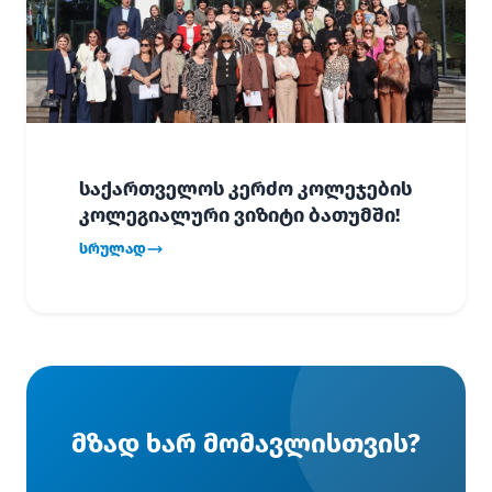
საქართველოს კერძო კოლეჯების
კოლეგიალური ვიზიტი ბათუმში!
სრულად
მზად ხარ მომავლისთვის?