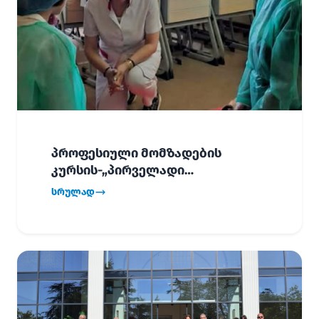
პროფესიული მომზადების
კურსის-„პირველადი
გადაუდებელი დახმარება“,
სრულად
პირველმა ნაკადმა სწავლა
წარმატებით დაასრულა.