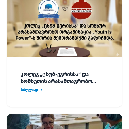
კოლეჯ „ცხუმ-ეგრისსა“ და
სომხეთის არასამთავრობო
ორგანიზაცია „Youth is Power“-ს
სრულად
შორის
ურთიერთთანამშრომლობის
მემორანდუმი (MoU) გაფორმდა.