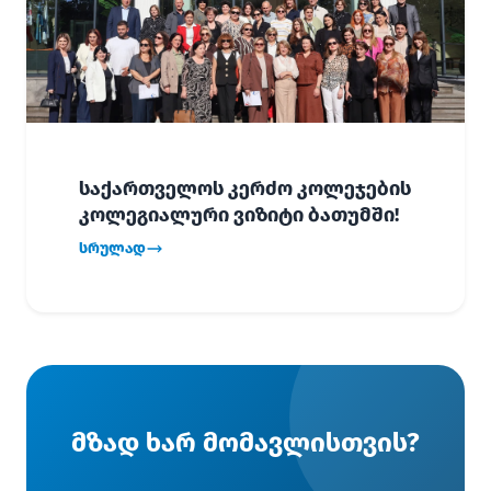
საქართველოს კერძო კოლეჯების
კოლეგიალური ვიზიტი ბათუმში!
სრულად
მზად ხარ მომავლისთვის?