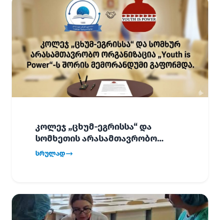
კოლეჯ „ცხუმ-ეგრისსა“ და
სომხეთის არასამთავრობო
ორგანიზაცია „Youth is Power“-ს
სრულად
შორის
ურთიერთთანამშრომლობის
მემორანდუმი (MoU) გაფორმდა.