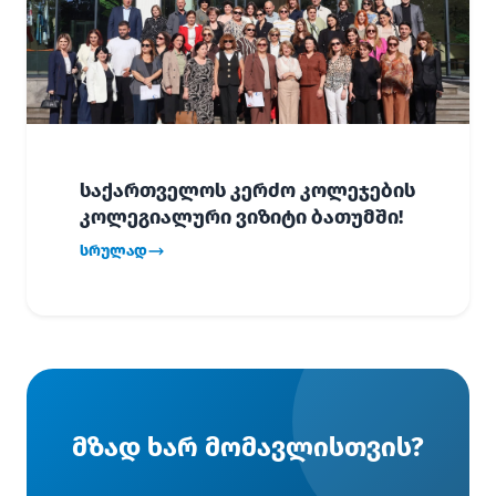
საქართველოს კერძო კოლეჯების
კოლეგიალური ვიზიტი ბათუმში!
სრულად
მზად ხარ მომავლისთვის?