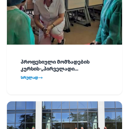
პროფესიული მომზადების
კურსის-„პირველადი
გადაუდებელი დახმარება“,
სრულად
პირველმა ნაკადმა სწავლა
წარმატებით დაასრულა.