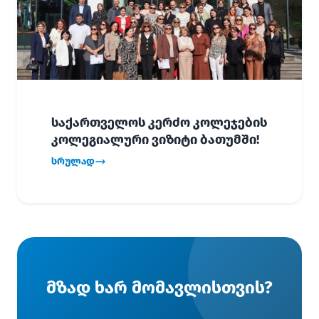
საქართველოს კერძო კოლეჯების
კოლეგიალური ვიზიტი ბათუმში!
სრულად
მზად ხარ მომავლისთვის?