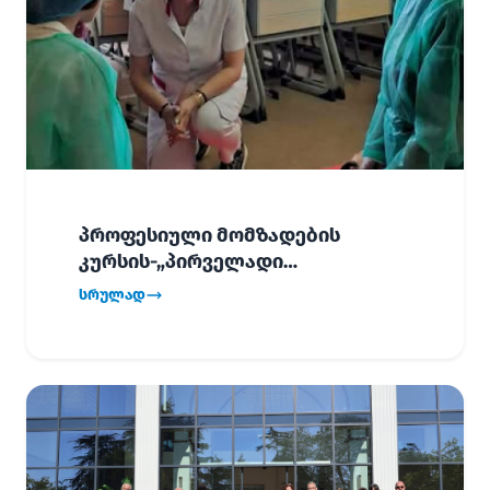
პროფესიული მომზადების
კურსის-„პირველადი
გადაუდებელი დახმარება“,
სრულად
პირველმა ნაკადმა სწავლა
წარმატებით დაასრულა.