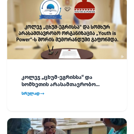
კოლეჯ „ცხუმ-ეგრისსა“ და
სომხეთის არასამთავრობო
ორგანიზაცია „Youth is Power“-ს
სრულად
შორის
ურთიერთთანამშრომლობის
მემორანდუმი (MoU) გაფორმდა.