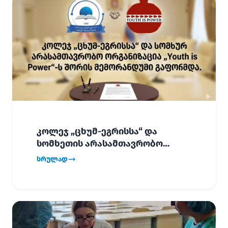
კოლეჯ „ცხუმ-ეგრისსა“ და
სომხეთის არასამთავრობო
ორგანიზაცია „Youth is Power“-ს
სრულად
შორის
ურთიერთთანამშრომლობის
მემორანდუმი (MoU) გაფორმდა.