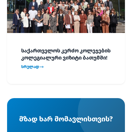
საქართველოს კერძო კოლეჯების
კოლეგიალური ვიზიტი ბათუმში!
სრულად
მზად ხარ მომავლისთვის?