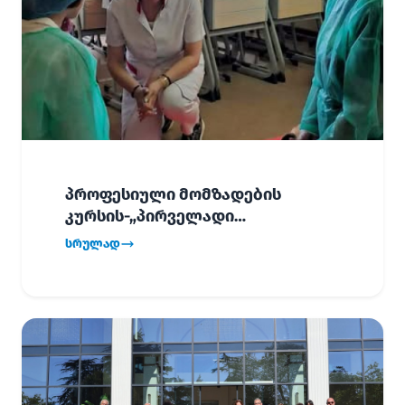
პროფესიული მომზადების
კურსის-„პირველადი
გადაუდებელი დახმარება“,
სრულად
პირველმა ნაკადმა სწავლა
წარმატებით დაასრულა.