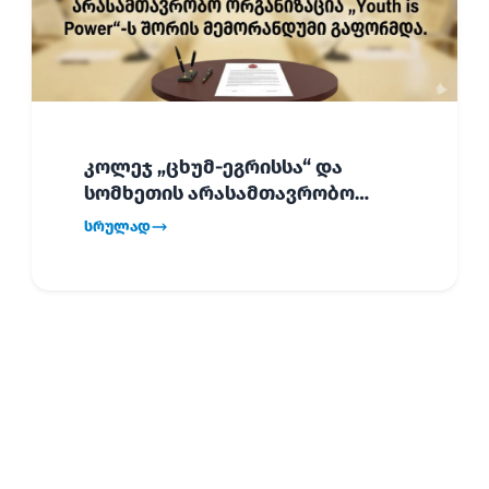
კოლეჯ „ცხუმ-ეგრისსა“ და
სომხეთის არასამთავრობო
ორგანიზაცია „Youth is Power“-ს
სრულად
შორის
ურთიერთთანამშრომლობის
მემორანდუმი (MoU) გაფორმდა.