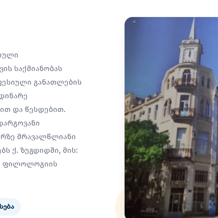
სიული
ის საქმიანობას
ფესიული განათლების
მდინარე
სით და წესდებით.
დარგოვანი
არზე მრავალწლიანი
ს ქ. ზუგდიდში, მის:
ია ფილოლოგიის
სება