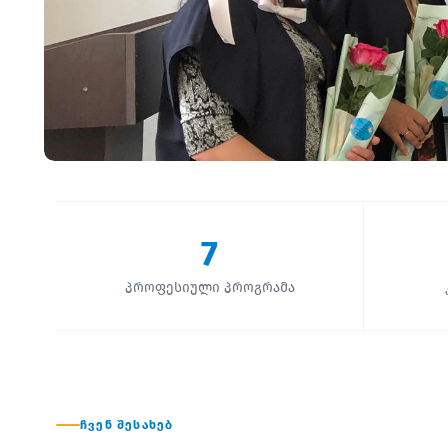
7
პროფესიული პროგრამა
ᲩᲕᲔᲜ ᲨᲔᲡᲐᲮᲔᲑ