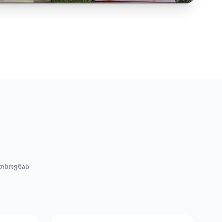
ოთხოვნას