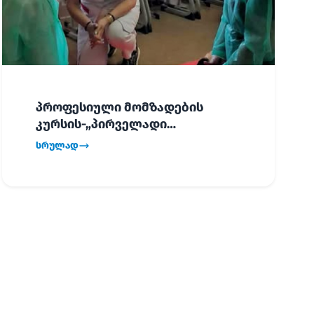
პროფესიული მომზადების
კურსის-„პირველადი
გადაუდებელი დახმარება“,
სრულად
პირველმა ნაკადმა სწავლა
წარმატებით დაასრულა.