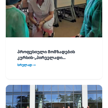
პროფესიული მომზადების
კურსის-„პირველადი
გადაუდებელი დახმარება“,
სრულად
პირველმა ნაკადმა სწავლა
წარმატებით დაასრულა.