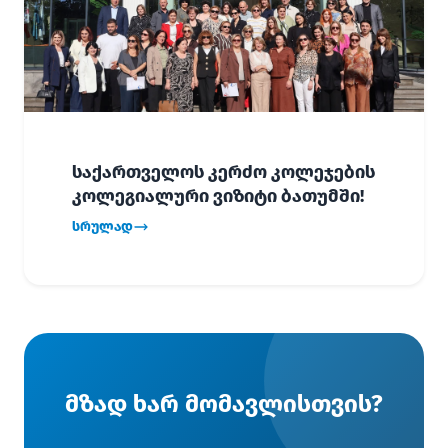
საქართველოს კერძო კოლეჯების
კოლეგიალური ვიზიტი ბათუმში!
სრულად
მზად ხარ მომავლისთვის?