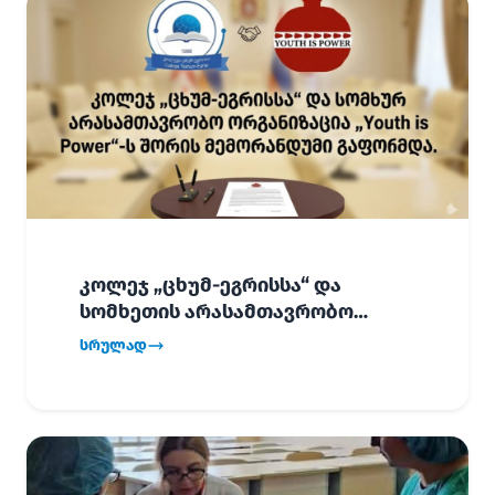
კოლეჯ „ცხუმ-ეგრისსა“ და
სომხეთის არასამთავრობო
ორგანიზაცია „Youth is Power“-ს
სრულად
შორის
ურთიერთთანამშრომლობის
მემორანდუმი (MoU) გაფორმდა.