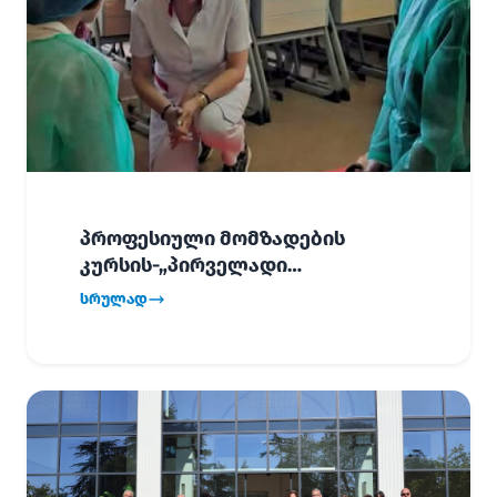
პროფესიული მომზადების
კურსის-„პირველადი
გადაუდებელი დახმარება“,
სრულად
პირველმა ნაკადმა სწავლა
წარმატებით დაასრულა.