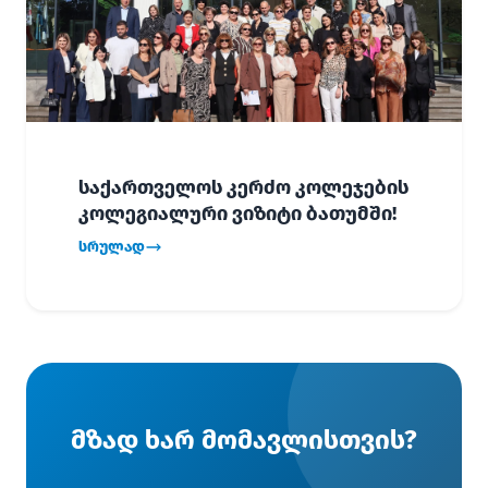
საქართველოს კერძო კოლეჯების
კოლეგიალური ვიზიტი ბათუმში!
სრულად
მზად ხარ მომავლისთვის?