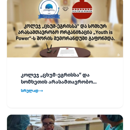
კოლეჯ „ცხუმ-ეგრისსა“ და
სომხეთის არასამთავრობო
ორგანიზაცია „Youth is Power“-ს
სრულად
შორის
ურთიერთთანამშრომლობის
მემორანდუმი (MoU) გაფორმდა.