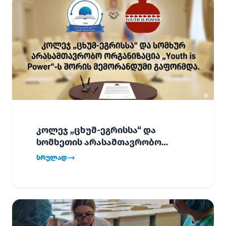
კოლეჯ „ცხუმ-ეგრისსა“ და
სომხეთის არასამთავრობო
ორგანიზაცია „Youth is Power“-ს
სრულად
შორის
ურთიერთთანამშრომლობის
მემორანდუმი (MoU) გაფორმდა.