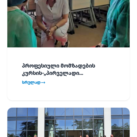
პროფესიული მომზადების
კურსის-„პირველადი
გადაუდებელი დახმარება“,
სრულად
პირველმა ნაკადმა სწავლა
წარმატებით დაასრულა.