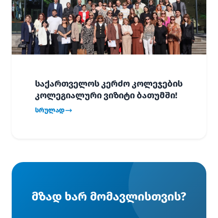
საქართველოს კერძო კოლეჯების
კოლეგიალური ვიზიტი ბათუმში!
სრულად
მზად ხარ მომავლისთვის?