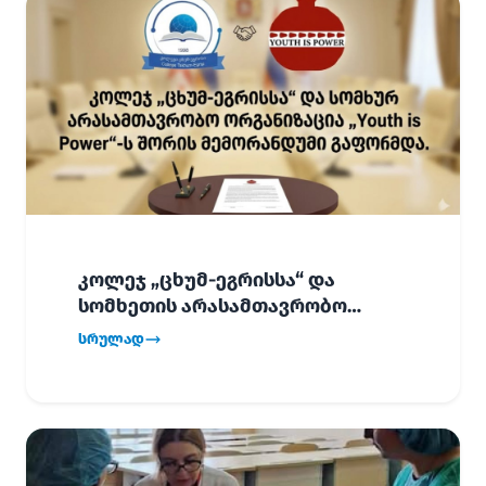
კოლეჯ „ცხუმ-ეგრისსა“ და
სომხეთის არასამთავრობო
ორგანიზაცია „Youth is Power“-ს
სრულად
შორის
ურთიერთთანამშრომლობის
მემორანდუმი (MoU) გაფორმდა.