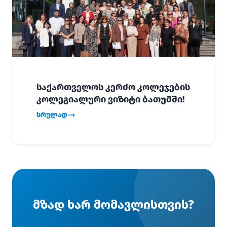
საქართველოს კერძო კოლეჯების
კოლეგიალური ვიზიტი ბათუმში!
სრულად
მზად ხარ მომავლისთვის?