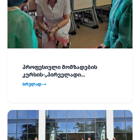
პროფესიული მომზადების
კურსის-„პირველადი
გადაუდებელი დახმარება“,
სრულად
პირველმა ნაკადმა სწავლა
წარმატებით დაასრულა.