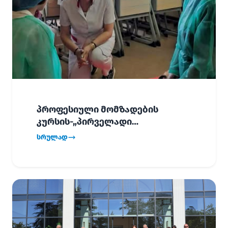
პროფესიული მომზადების
კურსის-„პირველადი
გადაუდებელი დახმარება“,
სრულად
პირველმა ნაკადმა სწავლა
წარმატებით დაასრულა.