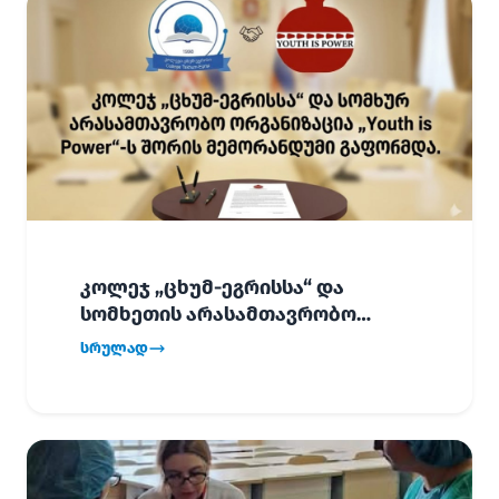
კოლეჯ „ცხუმ-ეგრისსა“ და
სომხეთის არასამთავრობო
ორგანიზაცია „Youth is Power“-ს
სრულად
შორის
ურთიერთთანამშრომლობის
მემორანდუმი (MoU) გაფორმდა.