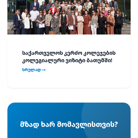
საქართველოს კერძო კოლეჯების
კოლეგიალური ვიზიტი ბათუმში!
სრულად
მზად ხარ მომავლისთვის?