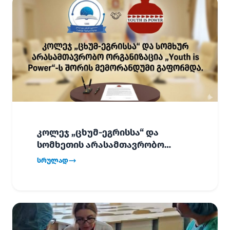
კოლეჯ „ცხუმ-ეგრისსა“ და
სომხეთის არასამთავრობო
ორგანიზაცია „Youth is Power“-ს
სრულად
შორის
ურთიერთთანამშრომლობის
მემორანდუმი (MoU) გაფორმდა.