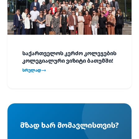
საქართველოს კერძო კოლეჯების
კოლეგიალური ვიზიტი ბათუმში!
სრულად
მზად ხარ მომავლისთვის?