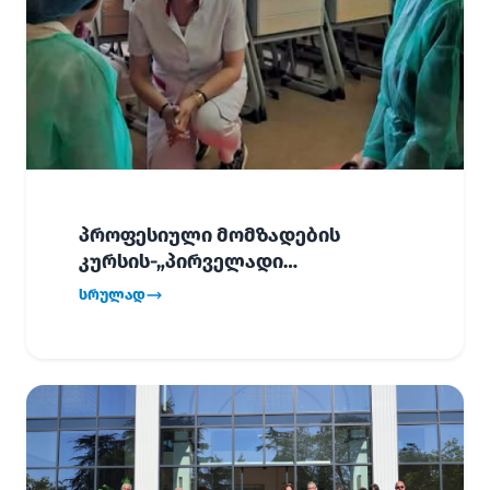
პროფესიული მომზადების
კურსის-„პირველადი
გადაუდებელი დახმარება“,
სრულად
პირველმა ნაკადმა სწავლა
წარმატებით დაასრულა.