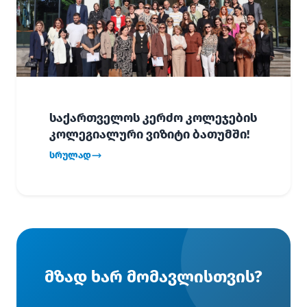
საქართველოს კერძო კოლეჯების
კოლეგიალური ვიზიტი ბათუმში!
სრულად
მზად ხარ მომავლისთვის?