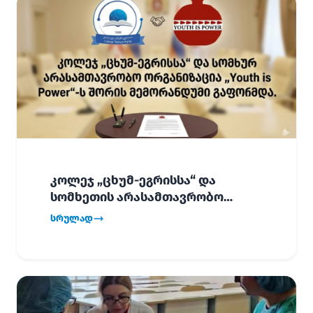
კოლეჯ „ცხუმ-ეგრისსა“ და
სომხეთის არასამთავრობო
ორგანიზაცია „Youth is Power“-ს
სრულად
შორის
ურთიერთთანამშრომლობის
მემორანდუმი (MoU) გაფორმდა.