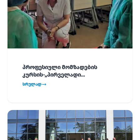
პროფესიული მომზადების
კურსის-„პირველადი
გადაუდებელი დახმარება“,
სრულად
პირველმა ნაკადმა სწავლა
წარმატებით დაასრულა.