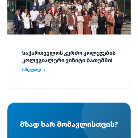
საქართველოს კერძო კოლეჯების
კოლეგიალური ვიზიტი ბათუმში!
სრულად
მზად ხარ მომავლისთვის?