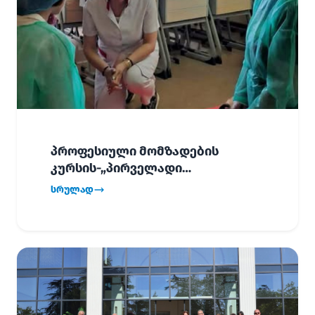
პროფესიული მომზადების
კურსის-„პირველადი
გადაუდებელი დახმარება“,
სრულად
პირველმა ნაკადმა სწავლა
წარმატებით დაასრულა.