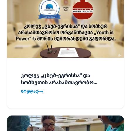
კოლეჯ „ცხუმ-ეგრისსა“ და
სომხეთის არასამთავრობო
ორგანიზაცია „Youth is Power“-ს
სრულად
შორის
ურთიერთთანამშრომლობის
მემორანდუმი (MoU) გაფორმდა.