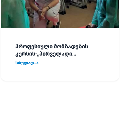
პროფესიული მომზადების
კურსის-„პირველადი
გადაუდებელი დახმარება“,
სრულად
პირველმა ნაკადმა სწავლა
წარმატებით დაასრულა.