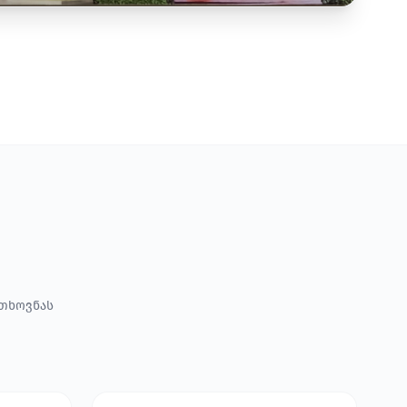
ოთხოვნას