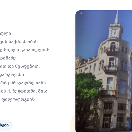
სიული
ის საქმიანობას
ფესიული განათლების
მდინარე
სით და წესდებით.
დარგოვანი
არზე მრავალწლიანი
ს ქ. ზუგდიდში, მის:
ია ფილოლოგიის
სება