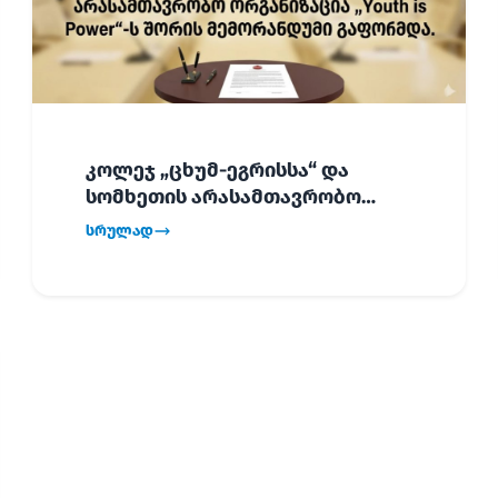
კოლეჯ „ცხუმ-ეგრისსა“ და
სომხეთის არასამთავრობო
ორგანიზაცია „Youth is Power“-ს
სრულად
შორის
ურთიერთთანამშრომლობის
მემორანდუმი (MoU) გაფორმდა.