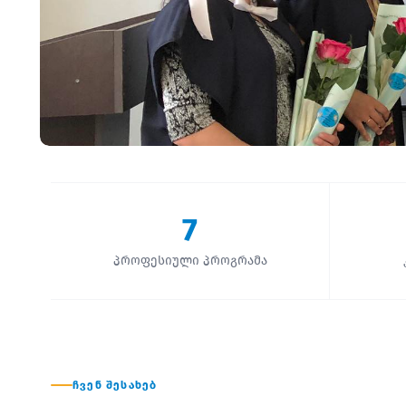
7
პროფესიული პროგრამა
ᲩᲕᲔᲜ ᲨᲔᲡᲐᲮᲔᲑ