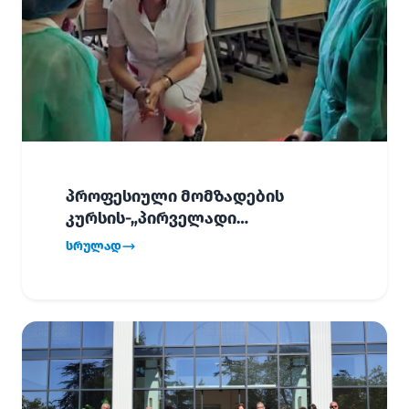
პროფესიული მომზადების
კურსის-„პირველადი
გადაუდებელი დახმარება“,
სრულად
პირველმა ნაკადმა სწავლა
წარმატებით დაასრულა.