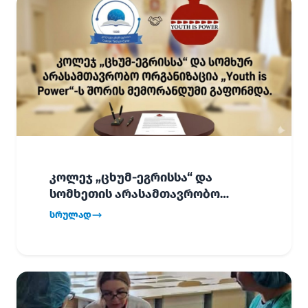
კოლეჯ „ცხუმ-ეგრისსა“ და
სომხეთის არასამთავრობო
ორგანიზაცია „Youth is Power“-ს
სრულად
შორის
ურთიერთთანამშრომლობის
მემორანდუმი (MoU) გაფორმდა.