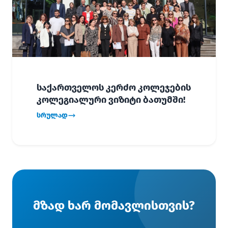
საქართველოს კერძო კოლეჯების
კოლეგიალური ვიზიტი ბათუმში!
სრულად
მზად ხარ მომავლისთვის?