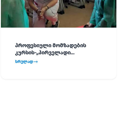
პროფესიული მომზადების
კურსის-„პირველადი
გადაუდებელი დახმარება“,
სრულად
პირველმა ნაკადმა სწავლა
წარმატებით დაასრულა.