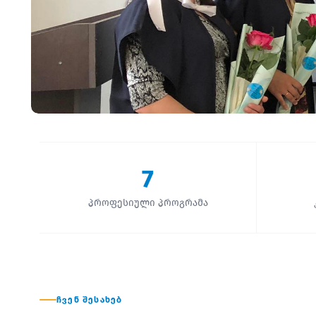
7
პროფესიული პროგრამა
ᲩᲕᲔᲜ ᲨᲔᲡᲐᲮᲔᲑ