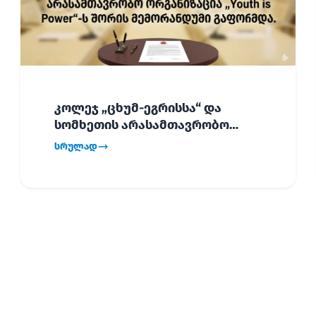
კოლეჯ „ცხუმ-ეგრისსა“ და
სომხეთის არასამთავრობო
ორგანიზაცია „Youth is Power“-ს
სრულად
შორის
ურთიერთთანამშრომლობის
მემორანდუმი (MoU) გაფორმდა.