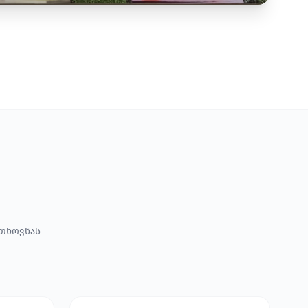
ოთხოვნას