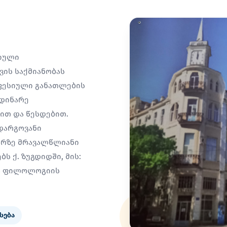
სიული
ის საქმიანობას
ფესიული განათლების
მდინარე
სით და წესდებით.
დარგოვანი
არზე მრავალწლიანი
ს ქ. ზუგდიდში, მის:
ია ფილოლოგიის
სება