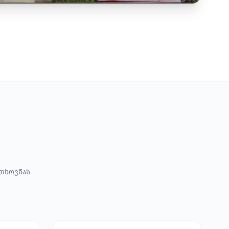
ოთხოვნას