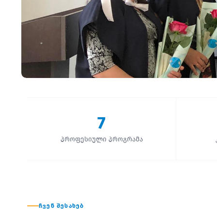
7
პროფესიული პროგრამა
ᲩᲕᲔᲜ ᲨᲔᲡᲐᲮᲔᲑ