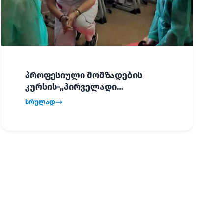
პროფესიული მომზადების
კურსის-„პირველადი
გადაუდებელი დახმარება“,
სრულად
პირველმა ნაკადმა სწავლა
წარმატებით დაასრულა.