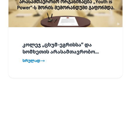
კოლეჯ „ცხუმ-ეგრისსა“ და
სომხეთის არასამთავრობო
ორგანიზაცია „Youth is Power“-ს
სრულად
შორის
ურთიერთთანამშრომლობის
მემორანდუმი (MoU) გაფორმდა.