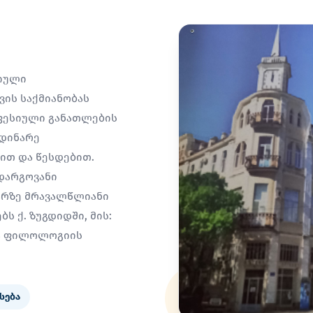
სიული
ის საქმიანობას
ფესიული განათლების
მდინარე
სით და წესდებით.
დარგოვანი
არზე მრავალწლიანი
ს ქ. ზუგდიდში, მის:
ია ფილოლოგიის
სება