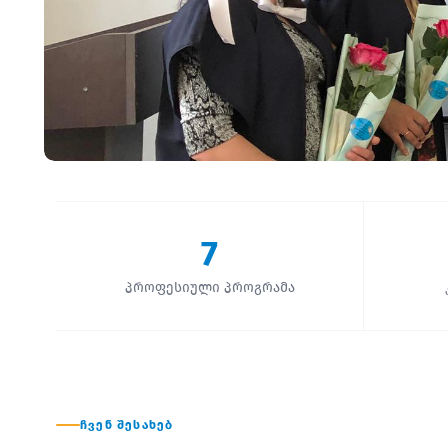
7
პროფესიული პროგრამა
ᲩᲕᲔᲜ ᲨᲔᲡᲐᲮᲔᲑ