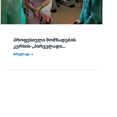
პროფესიული მომზადების
კურსის-„პირველადი
გადაუდებელი დახმარება“,
სრულად
პირველმა ნაკადმა სწავლა
წარმატებით დაასრულა.