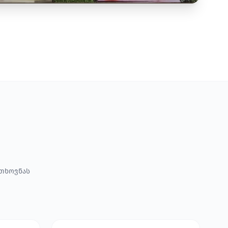
ოთხოვნას