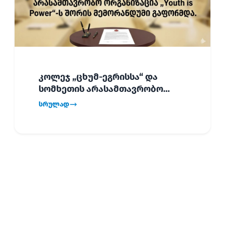
კოლეჯ „ცხუმ-ეგრისსა“ და
სომხეთის არასამთავრობო
ორგანიზაცია „Youth is Power“-ს
სრულად
შორის
ურთიერთთანამშრომლობის
მემორანდუმი (MoU) გაფორმდა.