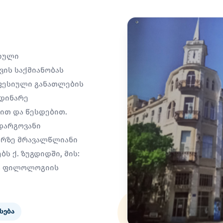
სიული
ის საქმიანობას
ფესიული განათლების
მდინარე
სით და წესდებით.
დარგოვანი
არზე მრავალწლიანი
ს ქ. ზუგდიდში, მის:
ია ფილოლოგიის
სება