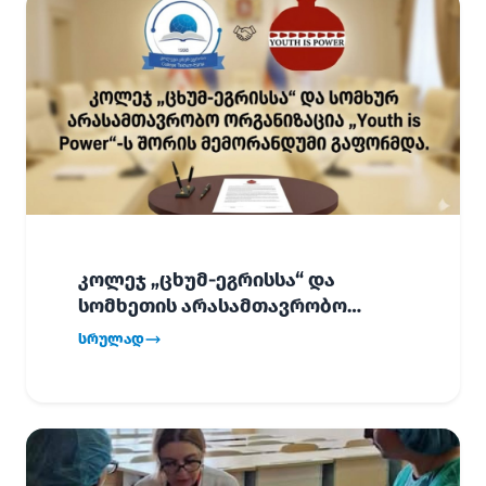
კოლეჯ „ცხუმ-ეგრისსა“ და
სომხეთის არასამთავრობო
ორგანიზაცია „Youth is Power“-ს
სრულად
შორის
ურთიერთთანამშრომლობის
მემორანდუმი (MoU) გაფორმდა.