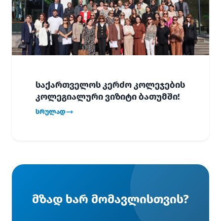
საქართველოს კერძო კოლეჯების
კოლეგიალური ვიზიტი ბათუმში!
სრულად
მზად ხარ მომავლისთვის?