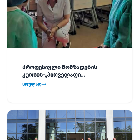
პროფესიული მომზადების
კურსის-„პირველადი
გადაუდებელი დახმარება“,
სრულად
პირველმა ნაკადმა სწავლა
წარმატებით დაასრულა.