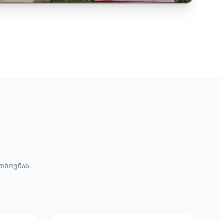
ოთხოვნას