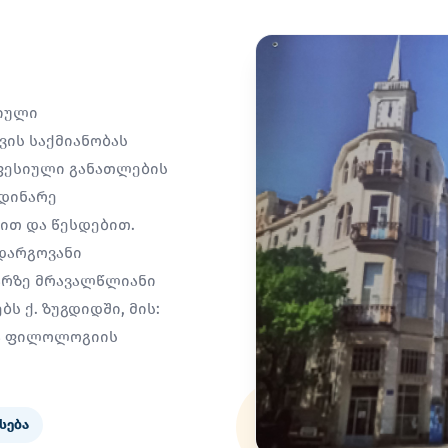
სიული
ის საქმიანობას
ფესიული განათლების
მდინარე
სით და წესდებით.
დარგოვანი
არზე მრავალწლიანი
ს ქ. ზუგდიდში, მის:
ია ფილოლოგიის
სება