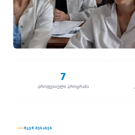
7
პროფესიული პროგრამა
ᲩᲕᲔᲜ ᲨᲔᲡᲐᲮᲔᲑ