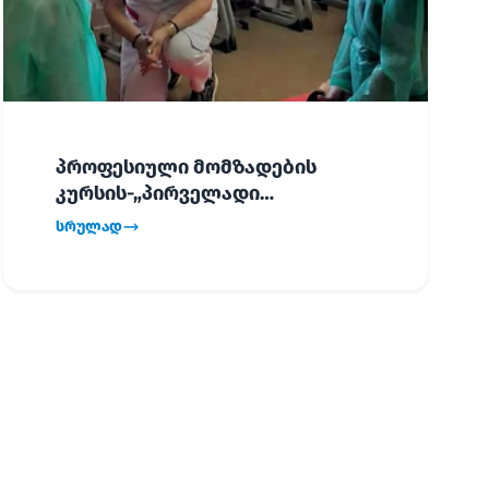
პროფესიული მომზადების
კურსის-„პირველადი
გადაუდებელი დახმარება“,
სრულად
პირველმა ნაკადმა სწავლა
წარმატებით დაასრულა.