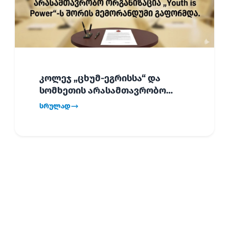
კოლეჯ „ცხუმ-ეგრისსა“ და
სომხეთის არასამთავრობო
ორგანიზაცია „Youth is Power“-ს
სრულად
შორის
ურთიერთთანამშრომლობის
მემორანდუმი (MoU) გაფორმდა.