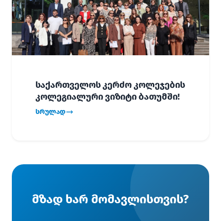
საქართველოს კერძო კოლეჯების
კოლეგიალური ვიზიტი ბათუმში!
სრულად
მზად ხარ მომავლისთვის?