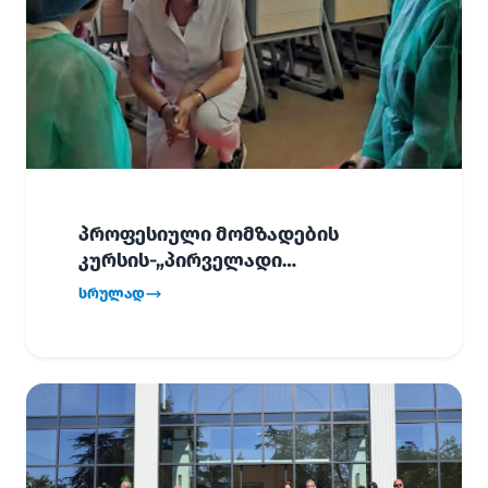
პროფესიული მომზადების
კურსის-„პირველადი
გადაუდებელი დახმარება“,
სრულად
პირველმა ნაკადმა სწავლა
წარმატებით დაასრულა.