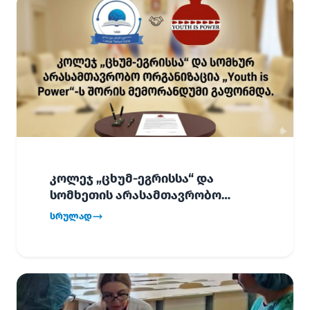
კოლეჯ „ცხუმ-ეგრისსა“ და
სომხეთის არასამთავრობო
ორგანიზაცია „Youth is Power“-ს
სრულად
შორის
ურთიერთთანამშრომლობის
მემორანდუმი (MoU) გაფორმდა.