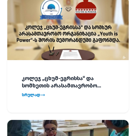
კოლეჯ „ცხუმ-ეგრისსა“ და
სომხეთის არასამთავრობო
ორგანიზაცია „Youth is Power“-ს
სრულად
შორის
ურთიერთთანამშრომლობის
მემორანდუმი (MoU) გაფორმდა.