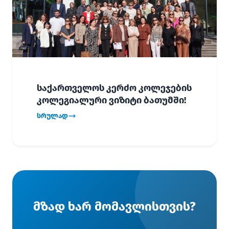
საქართველოს კერძო კოლეჯების
კოლეგიალური ვიზიტი ბათუმში!
სრულად
მზად ხარ მომავლისთვის?