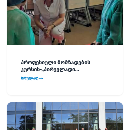
პროფესიული მომზადების
კურსის-„პირველადი
გადაუდებელი დახმარება“,
სრულად
პირველმა ნაკადმა სწავლა
წარმატებით დაასრულა.