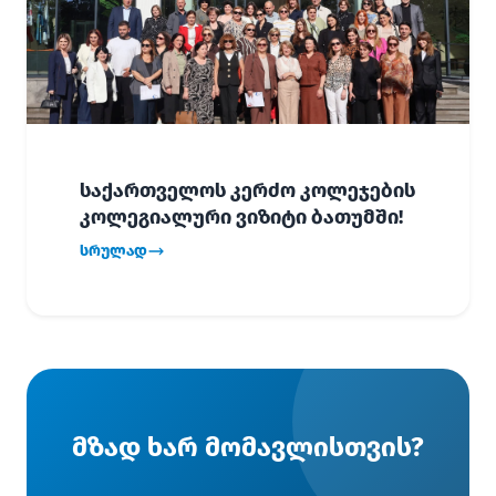
საქართველოს კერძო კოლეჯების
კოლეგიალური ვიზიტი ბათუმში!
სრულად
მზად ხარ მომავლისთვის?