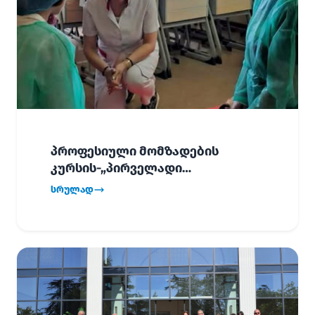
პროფესიული მომზადების
კურსის-„პირველადი
გადაუდებელი დახმარება“,
სრულად
პირველმა ნაკადმა სწავლა
წარმატებით დაასრულა.