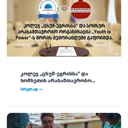
კოლეჯ „ცხუმ-ეგრისსა“ და
სომხეთის არასამთავრობო
ორგანიზაცია „Youth is Power“-ს
სრულად
შორის
ურთიერთთანამშრომლობის
მემორანდუმი (MoU) გაფორმდა.