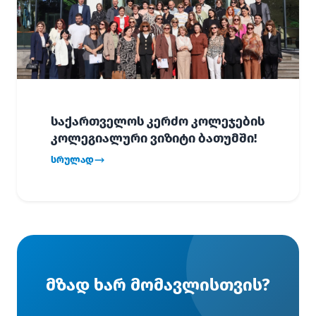
საქართველოს კერძო კოლეჯების
კოლეგიალური ვიზიტი ბათუმში!
სრულად
მზად ხარ მომავლისთვის?