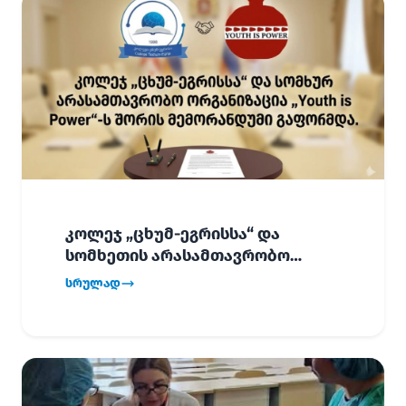
კოლეჯ „ცხუმ-ეგრისსა“ და
სომხეთის არასამთავრობო
ორგანიზაცია „Youth is Power“-ს
სრულად
შორის
ურთიერთთანამშრომლობის
მემორანდუმი (MoU) გაფორმდა.