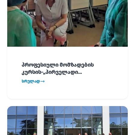
პროფესიული მომზადების
კურსის-„პირველადი
გადაუდებელი დახმარება“,
სრულად
პირველმა ნაკადმა სწავლა
წარმატებით დაასრულა.