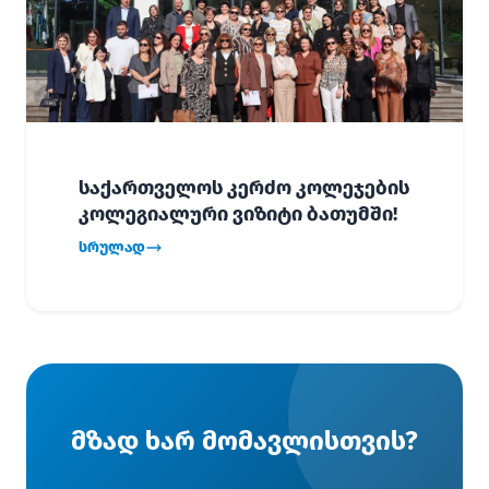
საქართველოს კერძო კოლეჯების
კოლეგიალური ვიზიტი ბათუმში!
სრულად
მზად ხარ მომავლისთვის?