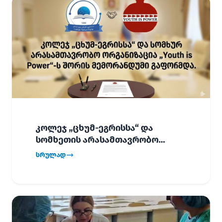
კოლეჯ „ცხუმ-ეგრისსა“ და
სომხეთის არასამთავრობო
ორგანიზაცია „Youth is Power“-ს
სრულად
შორის
ურთიერთთანამშრომლობის
მემორანდუმი (MoU) გაფორმდა.