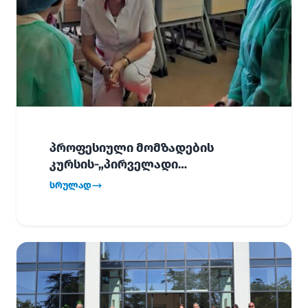
პროფესიული მომზადების
კურსის-„პირველადი
გადაუდებელი დახმარება“,
სრულად
პირველმა ნაკადმა სწავლა
წარმატებით დაასრულა.