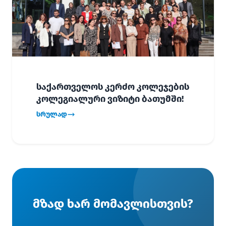
საქართველოს კერძო კოლეჯების
კოლეგიალური ვიზიტი ბათუმში!
სრულად
მზად ხარ მომავლისთვის?