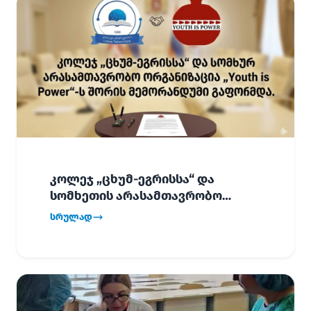
კოლეჯ „ცხუმ-ეგრისსა“ და
სომხეთის არასამთავრობო
ორგანიზაცია „Youth is Power“-ს
სრულად
შორის
ურთიერთთანამშრომლობის
მემორანდუმი (MoU) გაფორმდა.