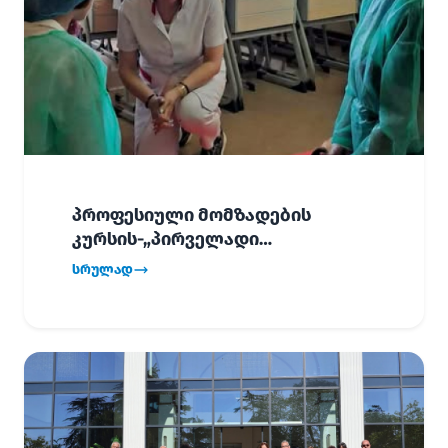
პროფესიული მომზადების
კურსის-„პირველადი
გადაუდებელი დახმარება“,
სრულად
პირველმა ნაკადმა სწავლა
წარმატებით დაასრულა.