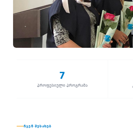
7
პროფესიული პროგრამა
ᲩᲕᲔᲜ ᲨᲔᲡᲐᲮᲔᲑ