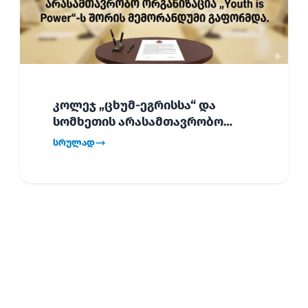
კოლეჯ „ცხუმ-ეგრისსა“ და
სომხეთის არასამთავრობო
ორგანიზაცია „Youth is Power“-ს
სრულად
შორის
ურთიერთთანამშრომლობის
მემორანდუმი (MoU) გაფორმდა.