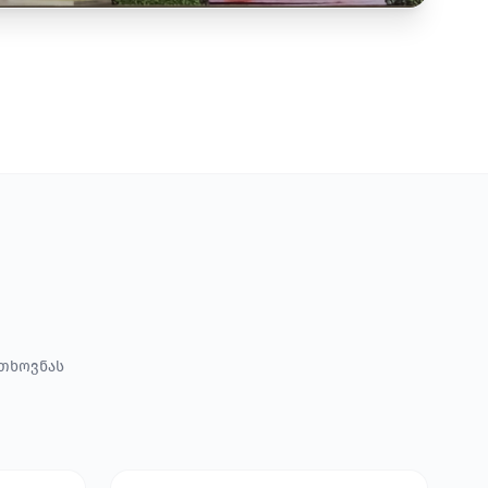
ოთხოვნას