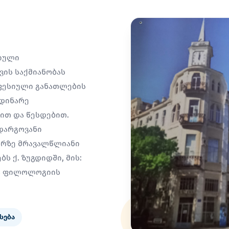
სიული
ის საქმიანობას
ფესიული განათლების
მდინარე
სით და წესდებით.
დარგოვანი
არზე მრავალწლიანი
ს ქ. ზუგდიდში, მის:
ია ფილოლოგიის
სება