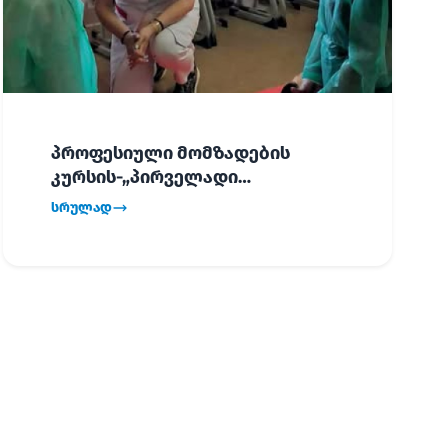
პროფესიული მომზადების
კურსის-„პირველადი
გადაუდებელი დახმარება“,
სრულად
პირველმა ნაკადმა სწავლა
წარმატებით დაასრულა.