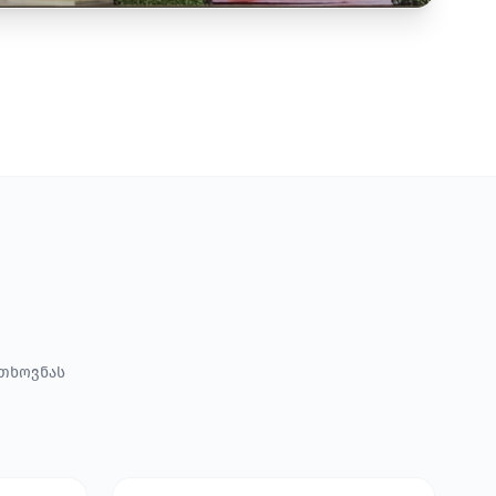
ოთხოვნას