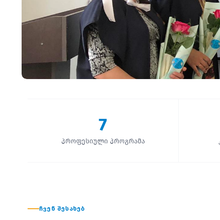
7
პროფესიული პროგრამა
ᲩᲕᲔᲜ ᲨᲔᲡᲐᲮᲔᲑ