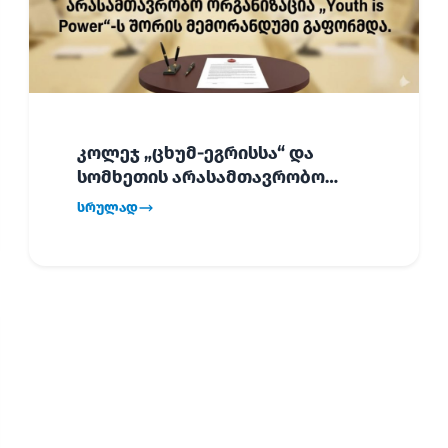
კოლეჯ „ცხუმ-ეგრისსა“ და
სომხეთის არასამთავრობო
ორგანიზაცია „Youth is Power“-ს
სრულად
შორის
ურთიერთთანამშრომლობის
მემორანდუმი (MoU) გაფორმდა.