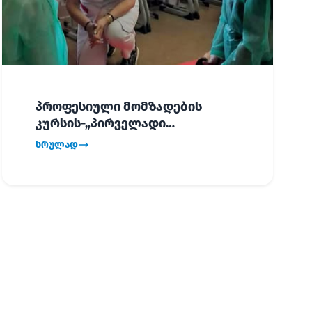
პროფესიული მომზადების
კურსის-„პირველადი
გადაუდებელი დახმარება“,
სრულად
პირველმა ნაკადმა სწავლა
წარმატებით დაასრულა.