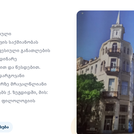
სიული
ის საქმიანობას
ფესიული განათლების
მდინარე
სით და წესდებით.
დარგოვანი
არზე მრავალწლიანი
ს ქ. ზუგდიდში, მის:
ია ფილოლოგიის
სება