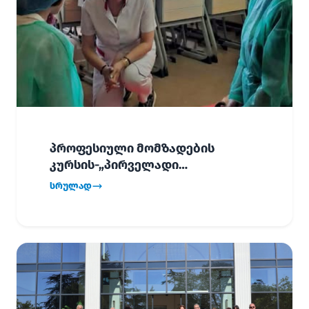
პროფესიული მომზადების
კურსის-„პირველადი
გადაუდებელი დახმარება“,
სრულად
პირველმა ნაკადმა სწავლა
წარმატებით დაასრულა.