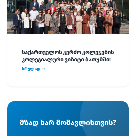
საქართველოს კერძო კოლეჯების
კოლეგიალური ვიზიტი ბათუმში!
სრულად
მზად ხარ მომავლისთვის?