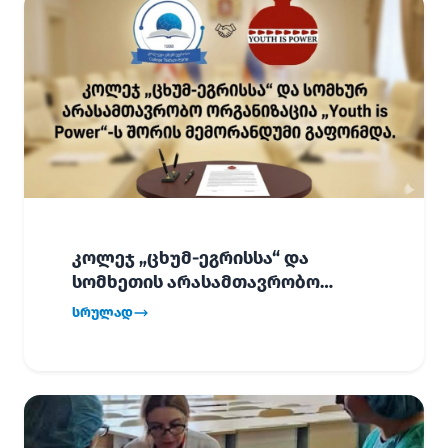
კოლეჯ „ცხუმ-ეგრისსა“ და
სომხეთის არასამთავრობო
ორგანიზაცია „Youth is Power“-ს
სრულად
შორის
ურთიერთთანამშრომლობის
მემორანდუმი (MoU) გაფორმდა.