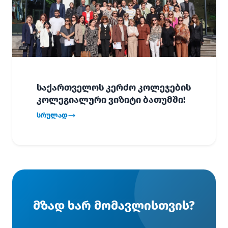
საქართველოს კერძო კოლეჯების
კოლეგიალური ვიზიტი ბათუმში!
სრულად
მზად ხარ მომავლისთვის?