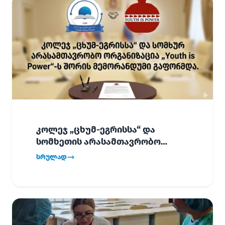
კოლეჯ „ცხუმ-ეგრისსა“ და
სომხეთის არასამთავრობო
ორგანიზაცია „Youth is Power“-ს
სრულად
შორის
ურთიერთთანამშრომლობის
მემორანდუმი (MoU) გაფორმდა.