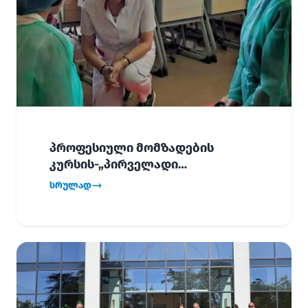
პროფესიული მომზადების
კურსის-„პირველადი
გადაუდებელი დახმარება“,
სრულად
პირველმა ნაკადმა სწავლა
წარმატებით დაასრულა.