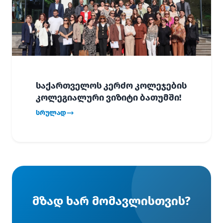
საქართველოს კერძო კოლეჯების
კოლეგიალური ვიზიტი ბათუმში!
სრულად
მზად ხარ მომავლისთვის?