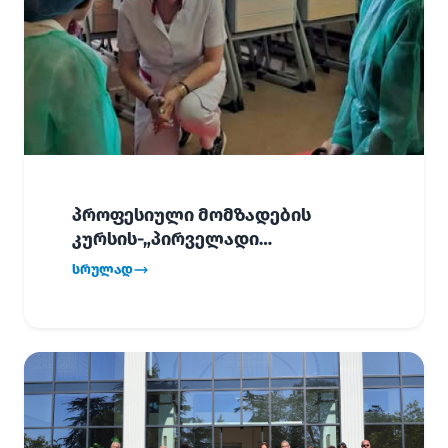
პროფესიული მომზადების
კურსის-„პირველადი
გადაუდებელი დახმარება“,
სრულად
პირველმა ნაკადმა სწავლა
წარმატებით დაასრულა.