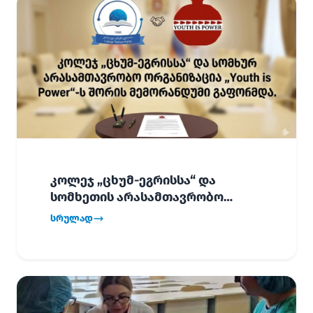
კოლეჯ „ცხუმ-ეგრისსა“ და
სომხეთის არასამთავრობო
ორგანიზაცია „Youth is Power“-ს
სრულად
შორის
ურთიერთთანამშრომლობის
მემორანდუმი (MoU) გაფორმდა.