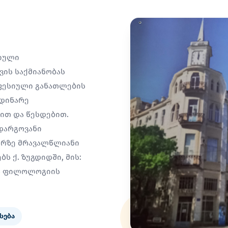
სიული
ის საქმიანობას
ფესიული განათლების
მდინარე
სით და წესდებით.
დარგოვანი
არზე მრავალწლიანი
ს ქ. ზუგდიდში, მის:
ია ფილოლოგიის
სება