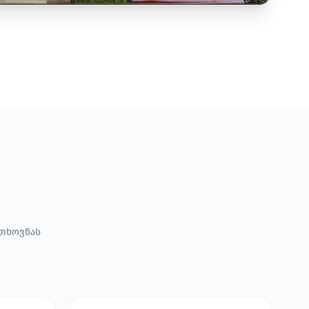
ოთხოვნას