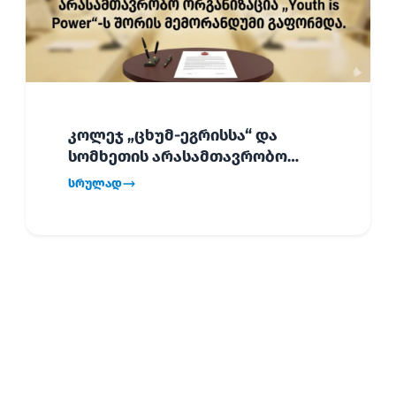
კოლეჯ „ცხუმ-ეგრისსა“ და
სომხეთის არასამთავრობო
ორგანიზაცია „Youth is Power“-ს
სრულად
შორის
ურთიერთთანამშრომლობის
მემორანდუმი (MoU) გაფორმდა.