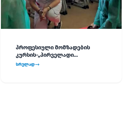
პროფესიული მომზადების
კურსის-„პირველადი
გადაუდებელი დახმარება“,
სრულად
პირველმა ნაკადმა სწავლა
წარმატებით დაასრულა.