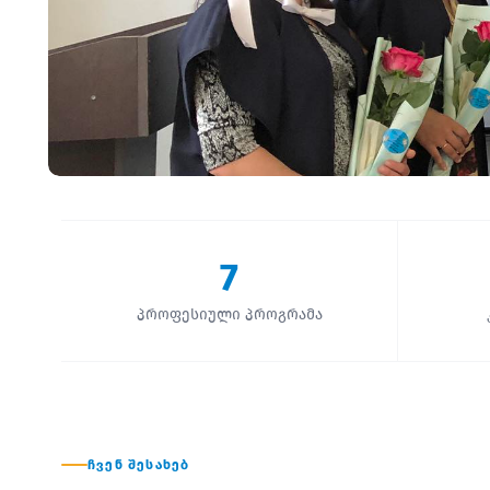
7
პროფესიული პროგრამა
ᲩᲕᲔᲜ ᲨᲔᲡᲐᲮᲔᲑ