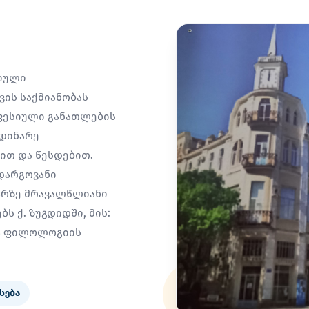
სიული
ის საქმიანობას
ფესიული განათლების
მდინარე
სით და წესდებით.
დარგოვანი
არზე მრავალწლიანი
ს ქ. ზუგდიდში, მის:
ია ფილოლოგიის
სება