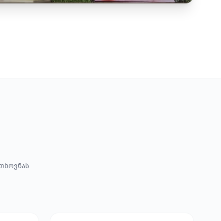
ოთხოვნას