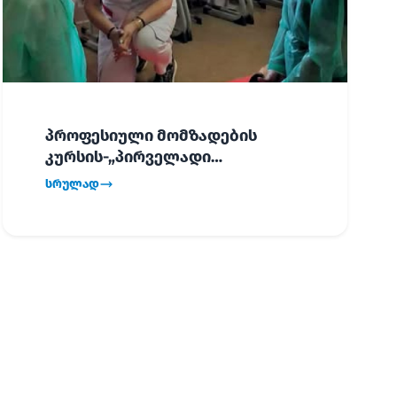
პროფესიული მომზადების
კურსის-„პირველადი
გადაუდებელი დახმარება“,
სრულად
პირველმა ნაკადმა სწავლა
წარმატებით დაასრულა.