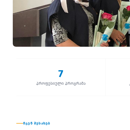
7
პროფესიული პროგრამა
ᲩᲕᲔᲜ ᲨᲔᲡᲐᲮᲔᲑ