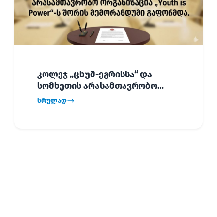
კოლეჯ „ცხუმ-ეგრისსა“ და
სომხეთის არასამთავრობო
ორგანიზაცია „Youth is Power“-ს
სრულად
შორის
ურთიერთთანამშრომლობის
მემორანდუმი (MoU) გაფორმდა.