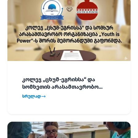
კოლეჯ „ცხუმ-ეგრისსა“ და
სომხეთის არასამთავრობო
ორგანიზაცია „Youth is Power“-ს
სრულად
შორის
ურთიერთთანამშრომლობის
მემორანდუმი (MoU) გაფორმდა.