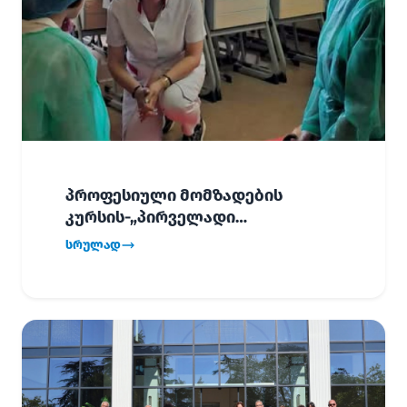
პროფესიული მომზადების
კურსის-„პირველადი
გადაუდებელი დახმარება“,
სრულად
პირველმა ნაკადმა სწავლა
წარმატებით დაასრულა.