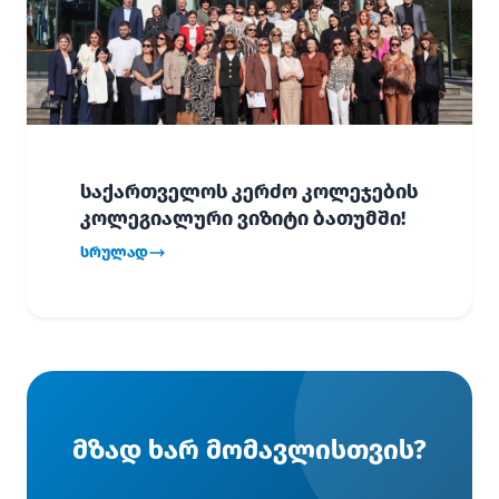
საქართველოს კერძო კოლეჯების
კოლეგიალური ვიზიტი ბათუმში!
სრულად
მზად ხარ მომავლისთვის?