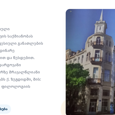
სიული
ის საქმიანობას
ფესიული განათლების
მდინარე
სით და წესდებით.
დარგოვანი
არზე მრავალწლიანი
ს ქ. ზუგდიდში, მის:
ია ფილოლოგიის
სება