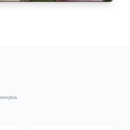
ოთხოვნას