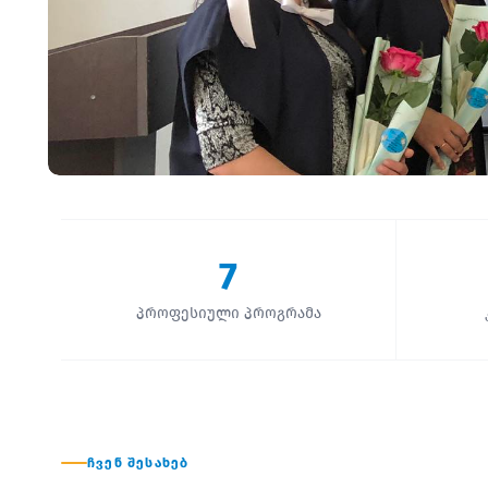
7
პროფესიული პროგრამა
ᲩᲕᲔᲜ ᲨᲔᲡᲐᲮᲔᲑ