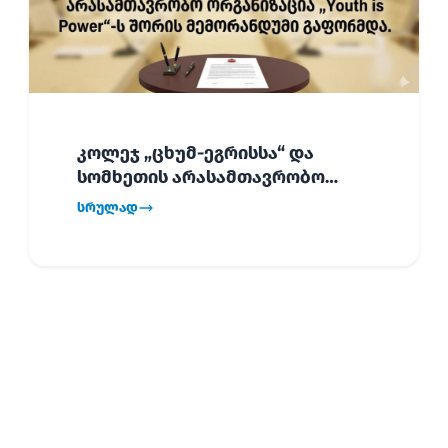
კოლეჯ „ცხუმ-ეგრისსა“ და
სომხეთის არასამთავრობო
ორგანიზაცია „Youth is Power“-ს
სრულად
შორის
ურთიერთთანამშრომლობის
მემორანდუმი (MoU) გაფორმდა.