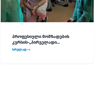
პროფესიული მომზადების
კურსის-„პირველადი
გადაუდებელი დახმარება“,
სრულად
პირველმა ნაკადმა სწავლა
წარმატებით დაასრულა.